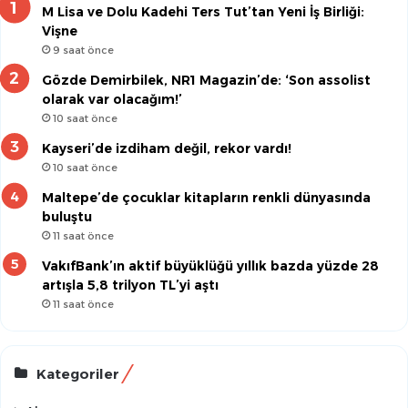
M Lisa ve Dolu Kadehi Ters Tut’tan Yeni İş Birliği:
Vişne
9 saat önce
Gözde Demirbilek, NR1 Magazin’de: ‘Son assolist
olarak var olacağım!’
10 saat önce
Kayseri’de izdiham değil, rekor vardı!
10 saat önce
Maltepe’de çocuklar kitapların renkli dünyasında
buluştu
11 saat önce
VakıfBank’ın aktif büyüklüğü yıllık bazda yüzde 28
artışla 5,8 trilyon TL’yi aştı
11 saat önce
Kategoriler