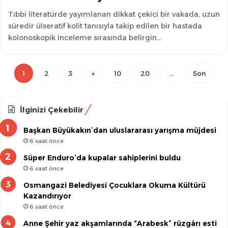
Tıbbi literatürde yayımlanan dikkat çekici bir vakada, uzun
süredir ülseratif kolit tanısıyla takip edilen bir hastada
kolonoskopik inceleme sırasında belirgin…
1
2
3
»
10
20
...
Son
İlginizi Çekebilir
Başkan Büyükakın’dan uluslararası yarışma müjdesi
6 saat önce
Süper Enduro’da kupalar sahiplerini buldu
6 saat önce
Osmangazi Belediyesi Çocuklara Okuma Kültürü
Kazandırıyor
6 saat önce
Anne Şehir yaz akşamlarında “Arabesk” rüzgârı esti