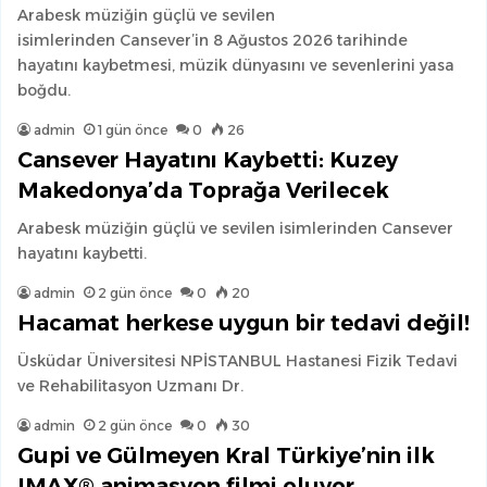
Arabesk müziğin güçlü ve sevilen
isimlerinden Cansever’in 8 Ağustos 2026 tarihinde
hayatını kaybetmesi, müzik dünyasını ve sevenlerini yasa
boğdu.
admin
1 gün önce
0
26
Cansever Hayatını Kaybetti: Kuzey
Makedonya’da Toprağa Verilecek
Arabesk müziğin güçlü ve sevilen isimlerinden Cansever
hayatını kaybetti.
admin
2 gün önce
0
20
Hacamat herkese uygun bir tedavi değil!
Üsküdar Üniversitesi NPİSTANBUL Hastanesi Fizik Tedavi
ve Rehabilitasyon Uzmanı Dr.
admin
2 gün önce
0
30
Gupi ve Gülmeyen Kral Türkiye’nin ilk
IMAX® animasyon filmi oluyor