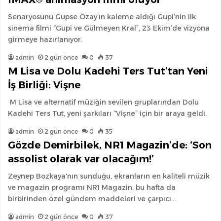
Senaryosunu Gupse Özay’ın kaleme aldığı Gupi’nin ilk
sinema filmi “Gupi ve Gülmeyen Kral”, 23 Ekim’de vizyona
girmeye hazırlanıyor.
admin
2 gün önce
0
37
M Lisa ve Dolu Kadehi Ters Tut’tan Yeni
İş Birliği: Vişne
M Lisa ve alternatif müziğin sevilen gruplarından Dolu
Kadehi Ters Tut, yeni şarkıları “Vişne” için bir araya geldi.
admin
2 gün önce
0
35
Gözde Demirbilek, NR1 Magazin’de: ‘Son
assolist olarak var olacağım!’
Zeynep Bozkaya'nın sunduğu, ekranların en kaliteli müzik
ve magazin programı NR1 Magazin, bu hafta da
birbirinden özel gündem maddeleri ve çarpıcı…
admin
2 gün önce
0
37