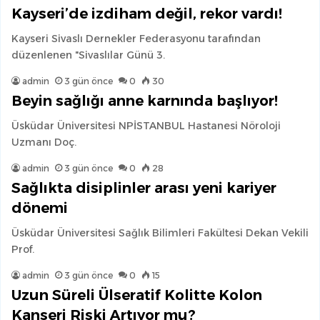
Kayseri’de izdiham değil, rekor vardı!
Kayseri Sivaslı Dernekler Federasyonu tarafından
düzenlenen "Sivaslılar Günü 3.
admin
3 gün önce
0
30
Beyin sağlığı anne karnında başlıyor!
Üsküdar Üniversitesi NPİSTANBUL Hastanesi Nöroloji
Uzmanı Doç.
admin
3 gün önce
0
28
Sağlıkta disiplinler arası yeni kariyer
dönemi
Üsküdar Üniversitesi Sağlık Bilimleri Fakültesi Dekan Vekili
Prof.
admin
3 gün önce
0
15
Uzun Süreli Ülseratif Kolitte Kolon
Kanseri Riski Artıyor mu?