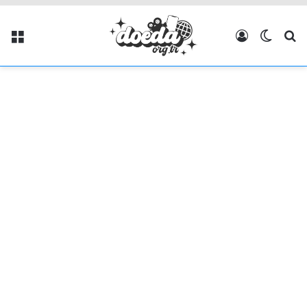
Menü
Kayıt Ol
Dış gö
Ar