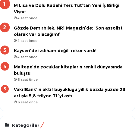
M Lisa ve Dolu Kadehi Ters Tut’tan Yeni İş Birliği:
Vişne
4 saat önce
Gözde Demirbilek, NR1 Magazin’de: ‘Son assolist
olarak var olacağım!’
4 saat önce
Kayseri’de izdiham değil, rekor vardı!
4 saat önce
Maltepe’de çocuklar kitapların renkli dünyasında
buluştu
6 saat önce
VakıfBank’ın aktif büyüklüğü yıllık bazda yüzde 28
artışla 5,8 trilyon TL’yi aştı
6 saat önce
Kategoriler