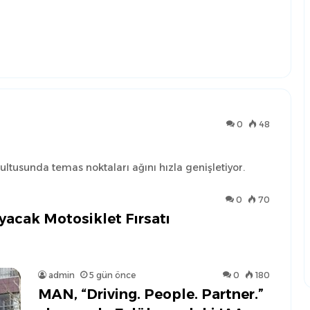
0
48
ltusunda temas noktaları ağını hızla genişletiyor.
0
70
yacak Motosiklet Fırsatı
admin
5 gün önce
0
180
MAN, “Driving. People. Partner.”