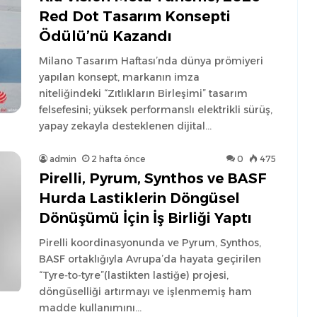
Red Dot Tasarım Konsepti
Ödülü’nü Kazandı
Milano Tasarım Haftası’nda dünya prömiyeri
yapılan konsept, markanın imza
niteliğindeki “Zıtlıkların Birleşimi” tasarım
felsefesini; yüksek performanslı elektrikli sürüş,
yapay zekayla desteklenen dijital…
admin
2 hafta önce
0
475
Pirelli, Pyrum, Synthos ve BASF
Hurda Lastiklerin Döngüsel
Dönüşümü İçin İş Birliği Yaptı
Pirelli koordinasyonunda ve Pyrum, Synthos,
BASF ortaklığıyla Avrupa’da hayata geçirilen
“Tyre‑to‑tyre”(lastikten lastiğe) projesi,
döngüselliği artırmayı ve işlenmemiş ham
madde kullanımını…