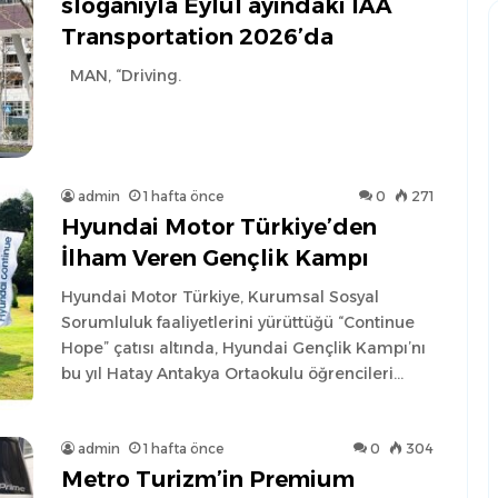
sloganıyla Eylül ayındaki IAA
Transportation 2026’da
MAN, “Driving.
admin
1 hafta önce
0
271
Hyundai Motor Türkiye’den
İlham Veren Gençlik Kampı
Hyundai Motor Türkiye, Kurumsal Sosyal
Sorumluluk faaliyetlerini yürüttüğü “Continue
Hope” çatısı altında, Hyundai Gençlik Kampı’nı
bu yıl Hatay Antakya Ortaokulu öğrencileri…
admin
1 hafta önce
0
304
Metro Turizm’in Premium