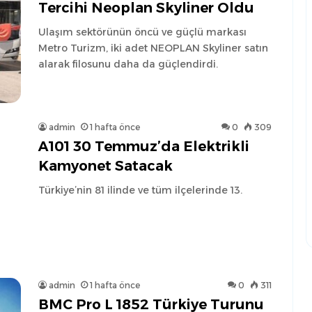
Tercihi Neoplan Skyliner Oldu
Ulaşım sektörünün öncü ve güçlü markası
Metro Turizm, iki adet NEOPLAN Skyliner satın
alarak filosunu daha da güçlendirdi.
admin
1 hafta önce
0
309
A101 30 Temmuz’da Elektrikli
Kamyonet Satacak
Türkiye’nin 81 ilinde ve tüm ilçelerinde 13.
admin
1 hafta önce
0
311
BMC Pro L 1852 Türkiye Turunu