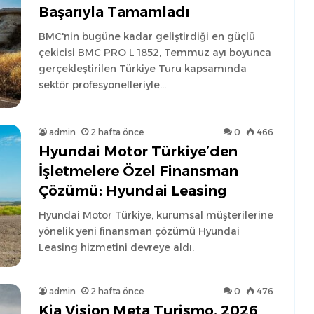
Başarıyla Tamamladı
BMC'nin bugüne kadar geliştirdiği en güçlü
çekicisi BMC PRO L 1852, Temmuz ayı boyunca
gerçekleştirilen Türkiye Turu kapsamında
sektör profesyonelleriyle…
admin
2 hafta önce
0
466
Hyundai Motor Türkiye’den
İşletmelere Özel Finansman
Çözümü: Hyundai Leasing
Hyundai Motor Türkiye, kurumsal müşterilerine
yönelik yeni finansman çözümü Hyundai
Leasing hizmetini devreye aldı.
admin
2 hafta önce
0
476
Kia Vision Meta Turismo, 2026