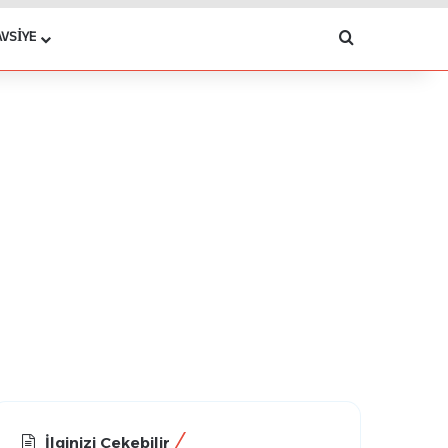
Arama yap .
AVSIYE
İlginizi Çekebilir