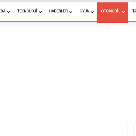
ZDA
TEKNOLOJI
HABERLER
OYUN
OTOMOBIL
T