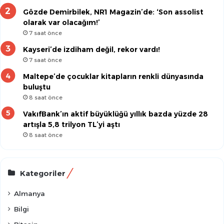
Gözde Demirbilek, NR1 Magazin’de: ‘Son assolist
olarak var olacağım!’
7 saat önce
Kayseri’de izdiham değil, rekor vardı!
7 saat önce
Maltepe’de çocuklar kitapların renkli dünyasında
buluştu
8 saat önce
VakıfBank’ın aktif büyüklüğü yıllık bazda yüzde 28
artışla 5,8 trilyon TL’yi aştı
8 saat önce
Kategoriler
Almanya
Bilgi