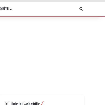
Arama yap .
AVSIYE
İlginizi Çekebilir