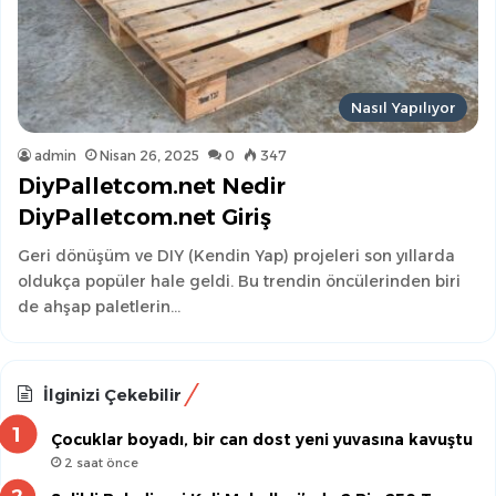
Nasıl Yapılıyor
admin
Nisan 26, 2025
0
347
DiyPalletcom.net Nedir
DiyPalletcom.net Giriş
Geri dönüşüm ve DIY (Kendin Yap) projeleri son yıllarda
oldukça popüler hale geldi. Bu trendin öncülerinden biri
de ahşap paletlerin…
İlginizi Çekebilir
Çocuklar boyadı, bir can dost yeni yuvasına kavuştu
2 saat önce