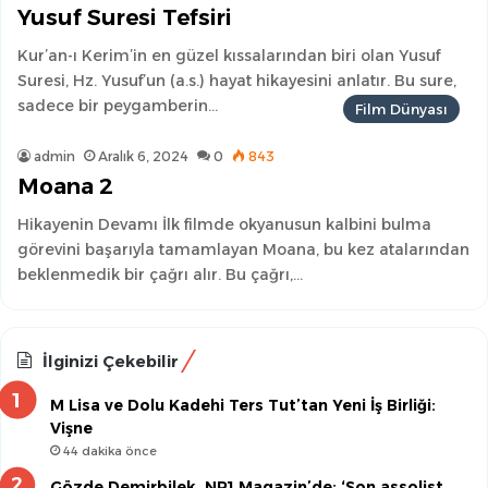
Yusuf Suresi Tefsiri
Kur’an-ı Kerim’in en güzel kıssalarından biri olan Yusuf
Suresi, Hz. Yusuf’un (a.s.) hayat hikayesini anlatır. Bu sure,
sadece bir peygamberin…
Film Dünyası
admin
Aralık 6, 2024
0
843
Moana 2
Hikayenin Devamı İlk filmde okyanusun kalbini bulma
görevini başarıyla tamamlayan Moana, bu kez atalarından
beklenmedik bir çağrı alır. Bu çağrı,…
İlginizi Çekebilir
M Lisa ve Dolu Kadehi Ters Tut’tan Yeni İş Birliği:
Vişne
44 dakika önce
Gözde Demirbilek, NR1 Magazin’de: ‘Son assolist