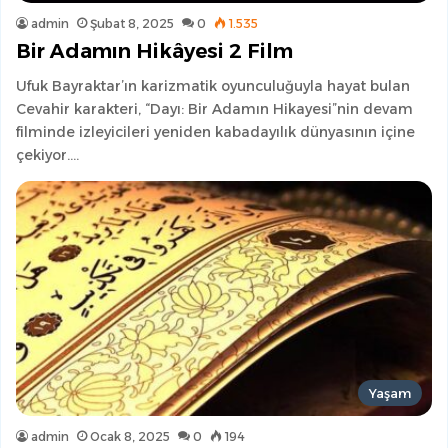
admin
Şubat 8, 2025
0
1.535
Bir Adamın Hikâyesi 2 Film
Ufuk Bayraktar’ın karizmatik oyunculuğuyla hayat bulan
Cevahir karakteri, “Dayı: Bir Adamın Hikayesi”nin devam
filminde izleyicileri yeniden kabadayılık dünyasının içine
çekiyor.…
Yaşam
admin
Ocak 8, 2025
0
194