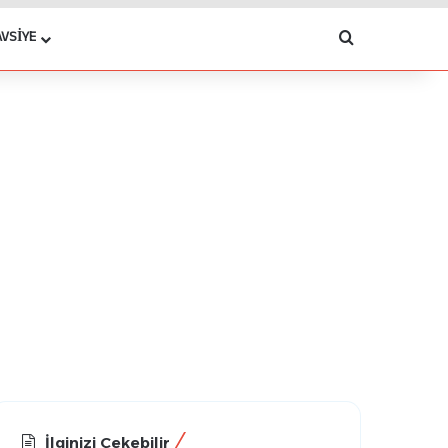
Arama yap .
AVSIYE
İlginizi Çekebilir