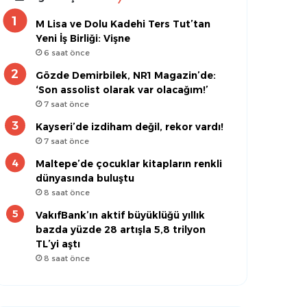
M Lisa ve Dolu Kadehi Ters Tut’tan
Yeni İş Birliği: Vişne
6 saat önce
Gözde Demirbilek, NR1 Magazin’de:
‘Son assolist olarak var olacağım!’
7 saat önce
Kayseri’de izdiham değil, rekor vardı!
7 saat önce
Maltepe’de çocuklar kitapların renkli
dünyasında buluştu
8 saat önce
VakıfBank’ın aktif büyüklüğü yıllık
bazda yüzde 28 artışla 5,8 trilyon
TL’yi aştı
8 saat önce