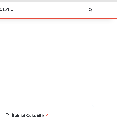
Arama yap .
AVSIYE
İlginizi Çekebilir