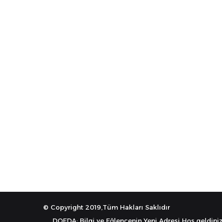
© Copyright 2019,Tüm Hakları Saklıdır
DOEDA: Bilgi ve Eğlencenin Yeni Adresi Hoş geldiniz