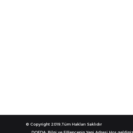
© Copyright 2019,Tüm Hakları Saklıdır
DOEDA: Bilgi ve Eğlencenin Yeni Adresi Hoş geldiniz