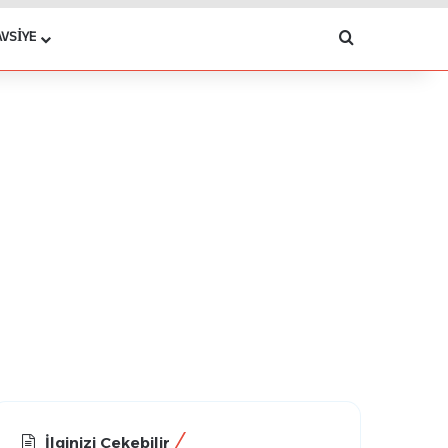
Arama yap .
AVSIYE
İlginizi Çekebilir