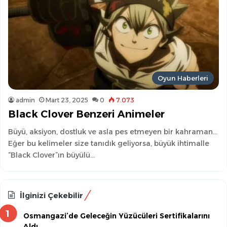
Oyun Haberleri
admin
Mart 23, 2025
0
7.073
Black Clover Benzeri Animeler
Büyü, aksiyon, dostluk ve asla pes etmeyen bir kahraman…
Eğer bu kelimeler size tanıdık geliyorsa, büyük ihtimalle
“Black Clover”ın büyülü…
İlginizi Çekebilir
Osmangazi’de Geleceğin Yüzücüleri Sertifikalarını
Aldı