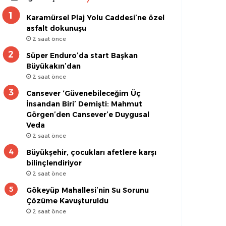
Karamürsel Plaj Yolu Caddesi’ne özel
asfalt dokunuşu
2 saat önce
Süper Enduro’da start Başkan
Büyükakın’dan
2 saat önce
Cansever ‘Güvenebileceğim Üç
İnsandan Biri’ Demişti: Mahmut
Görgen’den Cansever’e Duygusal
Veda
2 saat önce
Büyükşehir, çocukları afetlere karşı
bilinçlendiriyor
2 saat önce
Gökeyüp Mahallesi’nin Su Sorunu
Çözüme Kavuşturuldu
2 saat önce