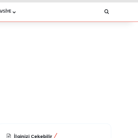
Arama yap .
AVSIYE
İlginizi Çekebilir