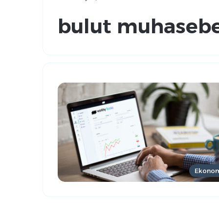
bulut muhaseb
Ekono