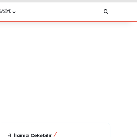
Arama yap .
AVSIYE
İlginizi Çekebilir