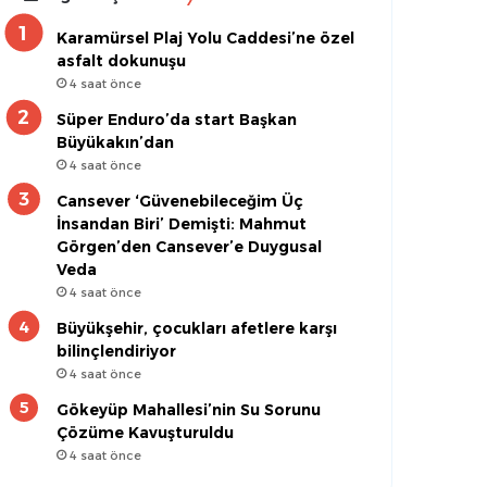
Karamürsel Plaj Yolu Caddesi’ne özel
asfalt dokunuşu
4 saat önce
Süper Enduro’da start Başkan
Büyükakın’dan
4 saat önce
Cansever ‘Güvenebileceğim Üç
İnsandan Biri’ Demişti: Mahmut
Görgen’den Cansever’e Duygusal
Veda
4 saat önce
Büyükşehir, çocukları afetlere karşı
bilinçlendiriyor
4 saat önce
Gökeyüp Mahallesi’nin Su Sorunu
Çözüme Kavuşturuldu
4 saat önce