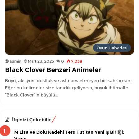
Oyun Haberleri
admin
Mart 23, 2025
0
7.038
Black Clover Benzeri Animeler
Büyü, aksiyon, dostluk ve asla pes etmeyen bir kahraman…
Eğer bu kelimeler size tanıdık geliyorsa, büyük ihtimalle
“Black Clover”ın büyülü…
İlginizi Çekebilir
M Lisa ve Dolu Kadehi Ters Tut’tan Yeni İş Birliği:
Vişne