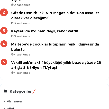
2 saat önce
Gözde Demirbilek, NR1 Magazin’de: ‘Son assolist
olarak var olacağım!’
3 saat önce
Kayseri’de izdiham değil, rekor vardı!
3 saat önce
Maltepe’de çocuklar kitapların renkli dünyasında
buluştu
4 saat önce
VakıfBank’ın aktif büyüklüğü yıllık bazda yüzde 28
artışla 5,8 trilyon TL’yi aştı
4 saat önce
Kategoriler
Almanya
Bilgi