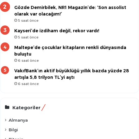
Gözde Demirbilek, NR1 Magazin’de: ‘Son assolist
olarak var olacağım!’
5 saat önce
Kayseri’de izdiham değil, rekor vardı!
5 saat önce
Maltepe’de çocuklar kitapların renkli dünyasında
buluştu
6 saat önce
VakıfBank’ın aktif büyüklüğü yıllık bazda yüzde 28
artışla 5,8 trilyon TL’yi aştı
6 saat önce
Kategoriler
Almanya
Bilgi