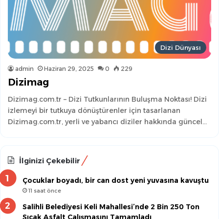
Dizi Dünyası
admin
Haziran 29, 2025
0
229
Dizimag
Dizimag.com.tr – Dizi Tutkunlarının Buluşma Noktası! Dizi
izlemeyi bir tutkuya dönüştürenler için tasarlanan
Dizimag.com.tr, yerli ve yabancı diziler hakkında güncel…
İlginizi Çekebilir
Çocuklar boyadı, bir can dost yeni yuvasına kavuştu
11 saat önce
Salihli Belediyesi Keli Mahallesi’nde 2 Bin 250 Ton
Sıcak Asfalt Çalışmasını Tamamladı