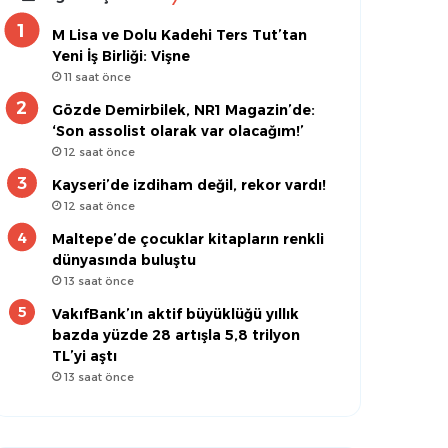
M Lisa ve Dolu Kadehi Ters Tut’tan
Yeni İş Birliği: Vişne
11 saat önce
Gözde Demirbilek, NR1 Magazin’de:
‘Son assolist olarak var olacağım!’
12 saat önce
Kayseri’de izdiham değil, rekor vardı!
12 saat önce
Maltepe’de çocuklar kitapların renkli
dünyasında buluştu
13 saat önce
VakıfBank’ın aktif büyüklüğü yıllık
bazda yüzde 28 artışla 5,8 trilyon
TL’yi aştı
13 saat önce