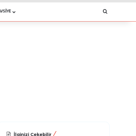
Arama yap .
AVSIYE
İlginizi Çekebilir