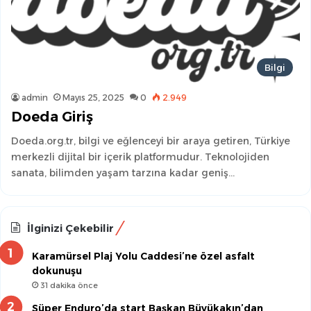
Bilgi
admin
Mayıs 25, 2025
0
2.949
Doeda Giriş
Doeda.org.tr, bilgi ve eğlenceyi bir araya getiren, Türkiye
merkezli dijital bir içerik platformudur. Teknolojiden
sanata, bilimden yaşam tarzına kadar geniş…
İlginizi Çekebilir
Karamürsel Plaj Yolu Caddesi’ne özel asfalt
dokunuşu
31 dakika önce
Süper Enduro’da start Başkan Büyükakın’dan