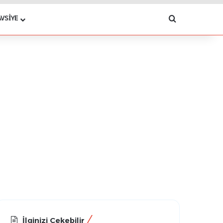
Arama yap .
AVSIYE
İlginizi Çekebilir