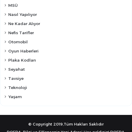
MSÜ
Nasıl Yapılıyor
Ne Kadar Alıyor
Nefis Tarifler
Otomobil
Oyun Haberleri
Plaka Kodları
Seyahat
Tavsiye
Teknoloji
Yaşam
© Copyright 2019,Tüm Hakları Saklıdır
DOEDA: Bilgi ve Eğlencenin Yeni Adresi Hoş geldiniz! DOEDA,