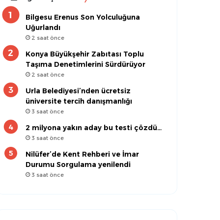
Bilgesu Erenus Son Yolculuğuna
Uğurlandı
2 saat önce
Konya Büyükşehir Zabıtası Toplu
Taşıma Denetimlerini Sürdürüyor
2 saat önce
Urla Belediyesi’nden ücretsiz
üniversite tercih danışmanlığı
3 saat önce
2 milyona yakın aday bu testi çözdü…
3 saat önce
Nilüfer’de Kent Rehberi ve İmar
Durumu Sorgulama yenilendi
3 saat önce