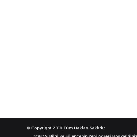
© Copyright 2019,Tüm Hakları Saklıdır
DOEDA: Bilgi ve Eğlencenin Yeni Adresi Hoş geldiniz