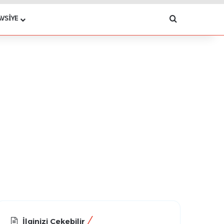
Arama yap .
AVSIYE
İlginizi Çekebilir