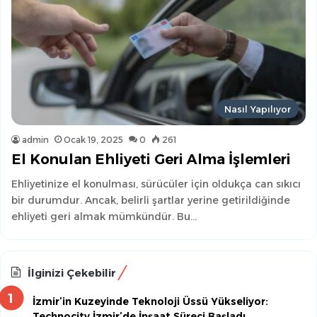
Nasıl Yapılıyor
admin
Ocak 19, 2025
0
261
El Konulan Ehliyeti Geri Alma İşlemleri
Ehliyetinize el konulması, sürücüler için oldukça can sıkıcı
bir durumdur. Ancak, belirli şartlar yerine getirildiğinde
ehliyeti geri almak mümkündür. Bu…
İlginizi Çekebilir
İzmir’in Kuzeyinde Teknoloji Üssü Yükseliyor:
Technocity İzmir’de İnşaat Süreci Başladı