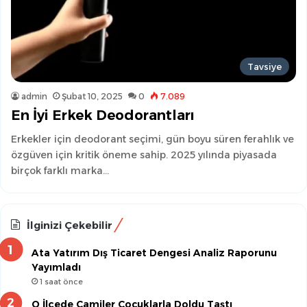
Tavsiye
admin
Şubat 10, 2025
0
7.089
En İyi Erkek Deodorantları
Erkekler için deodorant seçimi, gün boyu süren ferahlık ve
özgüven için kritik öneme sahip. 2025 yılında piyasada
birçok farklı marka…
İlginizi Çekebilir
Ata Yatırım Dış Ticaret Dengesi Analiz Raporunu
Yayımladı
1 saat önce
O İlçede Camiler Çocuklarla Doldu Taştı