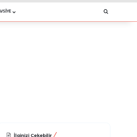
Arama yap .
AVSIYE
İlginizi Çekebilir