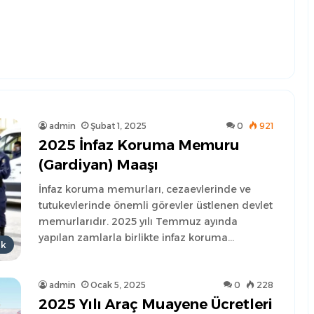
admin
Şubat 1, 2025
0
921
2025 İnfaz Koruma Memuru
(Gardiyan) Maaşı
İnfaz koruma memurları, cezaevlerinde ve
tutukevlerinde önemli görevler üstlenen devlet
memurlarıdır. 2025 yılı Temmuz ayında
yapılan zamlarla birlikte infaz koruma…
uk
admin
Ocak 5, 2025
0
228
2025 Yılı Araç Muayene Ücretleri