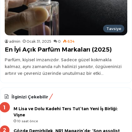
Tavsiye
admin
Ocak 31, 2025
0
634
En İyi Açık Parfüm Markaları (2025)
Parfüm, kişisel imzanızdır. Sadece güzel kokmakla
kalmaz, aynı zamanda ruh halinizi yansıtır, özgüveninizi
artırır ve çevreniz üzerinde unutulmaz bir etki…
İlginizi Çekebilir
M Lisa ve Dolu Kadehi Ters Tut’tan Yeni İş Birliği:
Vişne
10 saat önce
Gözde Demirbilek, NR1 Magazin’de: ‘Son assolist