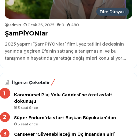
Film Dünyası
admin
Ocak 26, 2025
0
480
ŞamPİYONlar
2025 yapımı “ŞamPİYONlar” filmi, yaz tatilini dedesinin
yanında geçiren Efe’nin satrançla tanışmasını ve bu
tanışmanın hayatında yarattığı değişimleri konu alıyor.…
İlginizi Çekebilir
Karamürsel Plaj Yolu Caddesi’ne özel asfalt
dokunuşu
5 saat önce
Süper Enduro’da start Başkan Büyükakın’dan
5 saat önce
Cansever ‘Güvenebileceğim Üç İnsandan Biri’