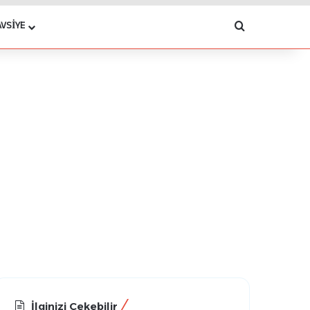
Arama yap .
AVSIYE
İlginizi Çekebilir