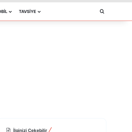
Arama yap ..
BIL
TAVSIYE
İlginizi Çekebilir