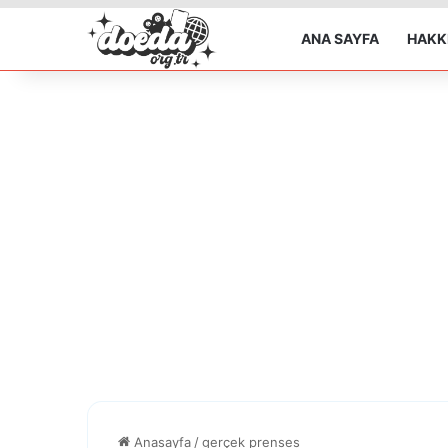
ANA SAYFA
HAKK
Anasayfa
/
gerçek prenses