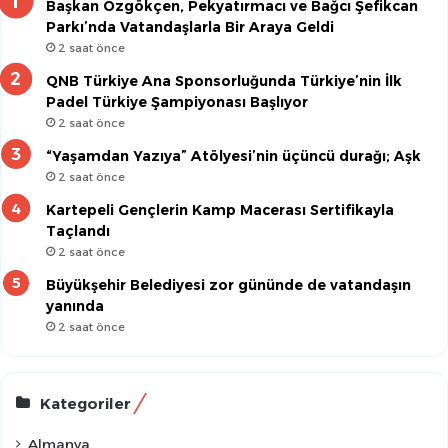
Başkan Özgökçen, Pekyatırmacı ve Bağcı Şefikcan
Parkı’nda Vatandaşlarla Bir Araya Geldi
2 saat önce
QNB Türkiye Ana Sponsorluğunda Türkiye’nin İlk
Padel Türkiye Şampiyonası Başlıyor
2 saat önce
“Yaşamdan Yazıya” Atölyesi’nin üçüncü durağı; Aşk
2 saat önce
Kartepeli Gençlerin Kamp Macerası Sertifikayla
Taçlandı
2 saat önce
Büyükşehir Belediyesi zor gününde de vatandaşın
yanında
2 saat önce
Kategoriler
Almanya