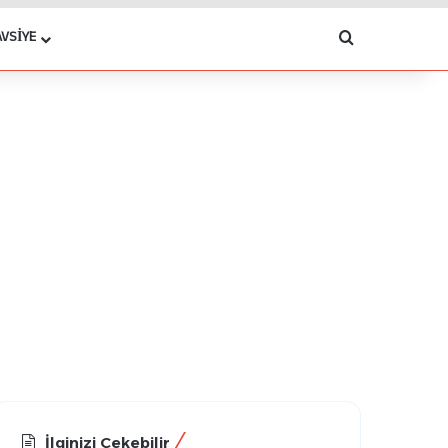
Arama yap .
AVSIYE
İlginizi Çekebilir