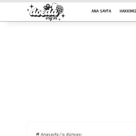
ANA SAYFA
HAKKIMI
Anasayfa
/
iş dünyası