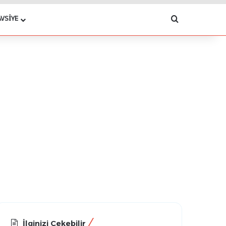
Arama yap .
AVSIYE
İlginizi Çekebilir