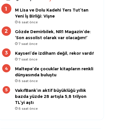
M Lisa ve Dolu Kadehi Ters Tut’tan
Yeni İş Birliği: Vişne
6 saat önce
Gözde Demirbilek, NR1 Magazin’de:
‘Son assolist olarak var olacağım!’
7 saat önce
Kayseri’de izdiham değil, rekor vardı!
7 saat önce
Maltepe’de çocuklar kitapların renkli
dünyasında buluştu
8 saat önce
VakıfBank’ın aktif büyüklüğü yıllık
bazda yüzde 28 artışla 5,8 trilyon
TL’yi aştı
8 saat önce