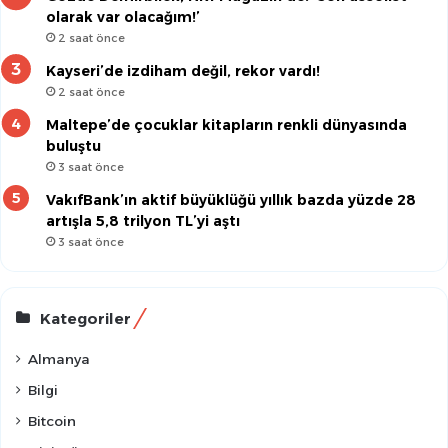
olarak var olacağım!’
2 saat önce
Kayseri’de izdiham değil, rekor vardı!
2 saat önce
Maltepe’de çocuklar kitapların renkli dünyasında
buluştu
3 saat önce
VakıfBank’ın aktif büyüklüğü yıllık bazda yüzde 28
artışla 5,8 trilyon TL’yi aştı
3 saat önce
Kategoriler
Almanya
Bilgi
Bitcoin