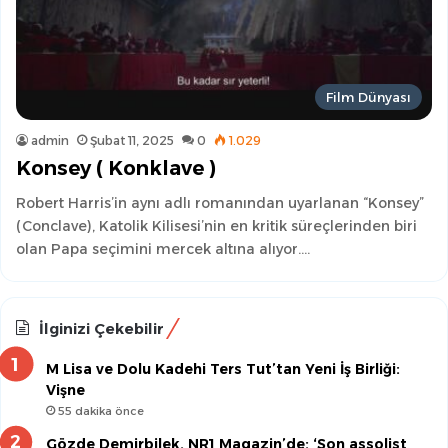
Film Dünyası
admin
Şubat 11, 2025
0
1.029
Konsey ( Konklave )
Robert Harris’in aynı adlı romanından uyarlanan “Konsey”
(Conclave), Katolik Kilisesi’nin en kritik süreçlerinden biri
olan Papa seçimini mercek altına alıyor.…
İlginizi Çekebilir
M Lisa ve Dolu Kadehi Ters Tut’tan Yeni İş Birliği:
Vişne
55 dakika önce
Gözde Demirbilek, NR1 Magazin’de: ‘Son assolist