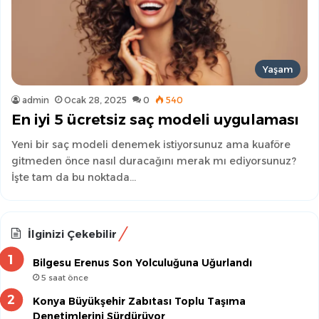
Yaşam
admin
Ocak 28, 2025
0
540
En iyi 5 ücretsiz saç modeli uygulaması
Yeni bir saç modeli denemek istiyorsunuz ama kuaföre
gitmeden önce nasıl duracağını merak mı ediyorsunuz?
İşte tam da bu noktada…
İlginizi Çekebilir
Bilgesu Erenus Son Yolculuğuna Uğurlandı
5 saat önce
Konya Büyükşehir Zabıtası Toplu Taşıma
Denetimlerini Sürdürüyor