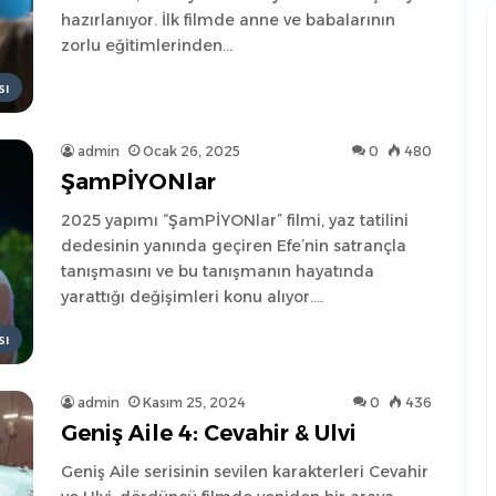
hazırlanıyor. İlk filmde anne ve babalarının
zorlu eğitimlerinden…
sı
admin
Ocak 26, 2025
0
480
ŞamPİYONlar
2025 yapımı “ŞamPİYONlar” filmi, yaz tatilini
dedesinin yanında geçiren Efe’nin satrançla
tanışmasını ve bu tanışmanın hayatında
yarattığı değişimleri konu alıyor.…
sı
admin
Kasım 25, 2024
0
436
Geniş Aile 4: Cevahir & Ulvi
Geniş Aile serisinin sevilen karakterleri Cevahir