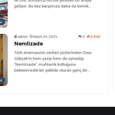
ve Ulvi, dördüncü filmde yeniden bir araya
geliyor. Bu kez karşımıza daha da komik…
sı
admin
Kasım 24, 2024
0
3.040
Nemlizade
Türk sinemasının sevilen yüzlerinden Onur
Gökçek’in hem yazıp hem de oynadığı
“Nemlizade”, muhtarlık koltuğuna
beklenmedik bir şekilde oturan genç bir…
sı