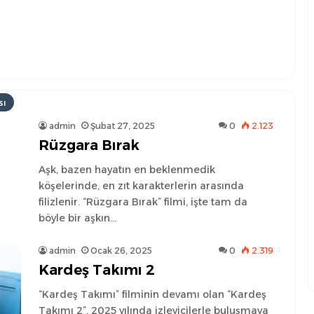
sı
admin
Şubat 27, 2025
0
2.123
Rüzgara Bırak
Aşk, bazen hayatın en beklenmedik
köşelerinde, en zıt karakterlerin arasında
filizlenir. “Rüzgara Bırak” filmi, işte tam da
böyle bir aşkın…
admin
Ocak 26, 2025
0
2.319
Kardeş Takımı 2
“Kardeş Takımı” filminin devamı olan “Kardeş
Takımı 2”, 2025 yılında izleyicilerle buluşmaya