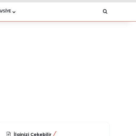
Arama yap .
AVSIYE
İlginizi Çekebilir