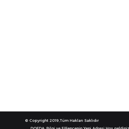
© Copyright 2019,Tüm Hakları Saklıdır
DOEDA: Bilgi ve Eğlencenin Yeni Adresi Hoş geldiniz