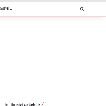
Arama yap .
AVSIYE
İlginizi Çekebilir