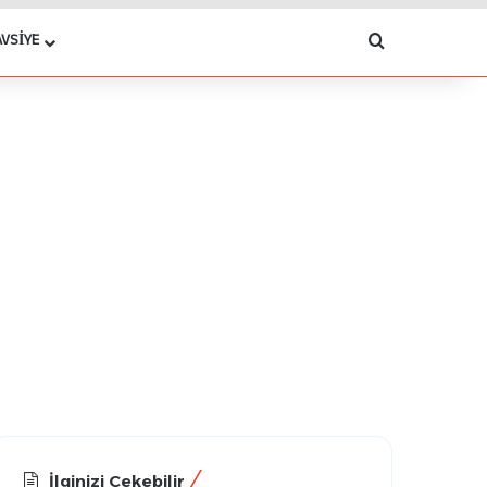
Arama yap .
AVSIYE
İlginizi Çekebilir