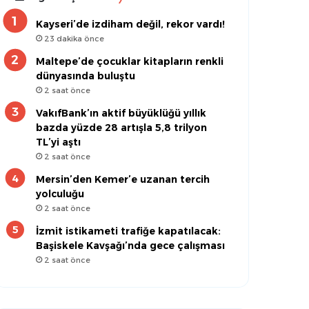
Kayseri’de izdiham değil, rekor vardı!
23 dakika önce
Maltepe’de çocuklar kitapların renkli
dünyasında buluştu
2 saat önce
VakıfBank’ın aktif büyüklüğü yıllık
bazda yüzde 28 artışla 5,8 trilyon
TL’yi aştı
2 saat önce
Mersin’den Kemer’e uzanan tercih
yolculuğu
2 saat önce
İzmit istikameti trafiğe kapatılacak:
Başiskele Kavşağı’nda gece çalışması
2 saat önce