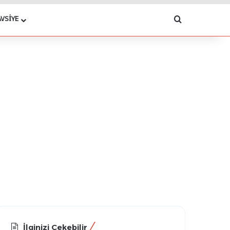
Arama yap .
AVSIYE
İlginizi Çekebilir