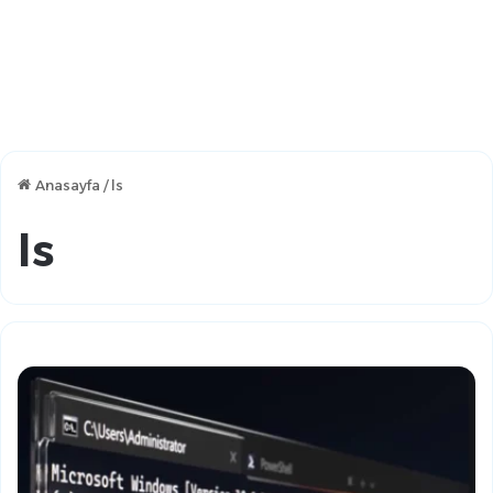
Anasayfa
/
ls
ls