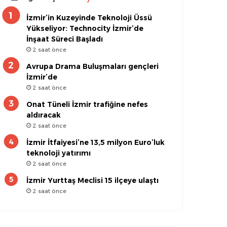
İzmir’in Kuzeyinde Teknoloji Üssü
Yükseliyor: Technocity İzmir’de
İnşaat Süreci Başladı
2 saat önce
Avrupa Drama Buluşmaları gençleri
İzmir’de
2 saat önce
Onat Tüneli İzmir trafiğine nefes
aldıracak
2 saat önce
İzmir İtfaiyesi’ne 13,5 milyon Euro’luk
teknoloji yatırımı
2 saat önce
İzmir Yurttaş Meclisi 15 ilçeye ulaştı
2 saat önce