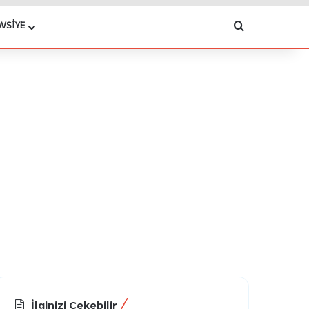
Arama yap .
AVSIYE
İlginizi Çekebilir