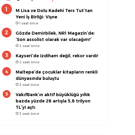
M Lisa ve Dolu Kadehi Ters Tut’tan
Yeni İş Birliği: Vişne
1 saat önce
Gözde Demirbilek, NR1 Magazin’de:
‘Son assolist olarak var olacağım!’
2 saat önce
Kayseri’de izdiham değil, rekor vardı!
2 saat önce
Maltepe’de çocuklar kitapların renkli
dünyasında buluştu
3 saat önce
VakıfBank’ın aktif büyüklüğü yıllık
bazda yüzde 28 artışla 5,8 trilyon
TL’yi aştı
3 saat önce