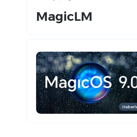
MagicLM
Haberl