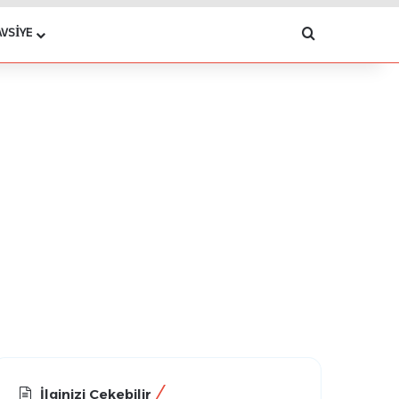
Arama yap .
AVSIYE
İlginizi Çekebilir