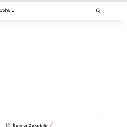
Arama yap .
AVSIYE
İlginizi Çekebilir