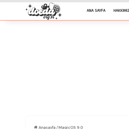
ANA SAYFA
HAKKIMI
Anasayfa
/
MagicOS 9.0