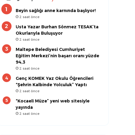
Beyin sağlığı anne karnında başlıyor!
2 saat önce
Usta Yazar Burhan Sönmez TESAK’ta
Okurlarıyla Buluşuyor
2 saat önce
Maltepe Belediyesi Cumhuriyet
Eğitim Merkezi’nin başarı oranı yüzde
94,3
2 saat önce
Genç KOMEK Yaz Okulu Öğrencileri
“Şehrin Kalbinde Yolculuk” Yaptı
2 saat önce
“Kocaeli Müze” yeni web sitesiyle
yayında
2 saat önce