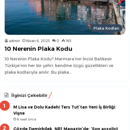
Plaka Kodları
admin
Nisan 6, 2025
0
165
10 Nerenin Plaka Kodu
10 Nerenin Plaka Kodu? Marmara’nın İncisi Balıkesir
Türkiye’nin her bir şehri, kendine özgü güzellikleri ve
plaka kodlarıyla anılır. Bu plaka…
İlginizi Çekebilir
M Lisa ve Dolu Kadehi Ters Tut’tan Yeni İş Birliği:
Vişne
8 saat önce
Gözde Demirbilek, NR1 Magazin’de: ‘Son assolist