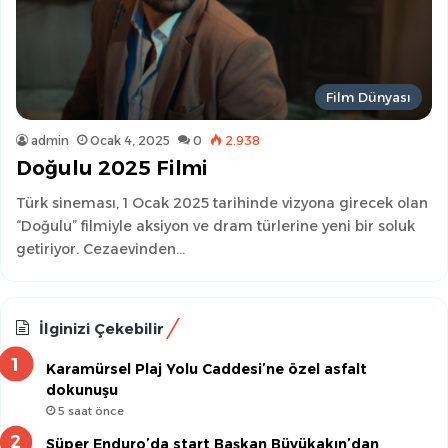
Film Dünyası
admin
Ocak 4, 2025
0
2.938
Doğulu 2025 Filmi
Türk sineması, 1 Ocak 2025 tarihinde vizyona girecek olan
“Doğulu” filmiyle aksiyon ve dram türlerine yeni bir soluk
getiriyor. Cezaevinden…
İlginizi Çekebilir
Karamürsel Plaj Yolu Caddesi’ne özel asfalt
dokunuşu
5 saat önce
Süper Enduro’da start Başkan Büyükakın’dan