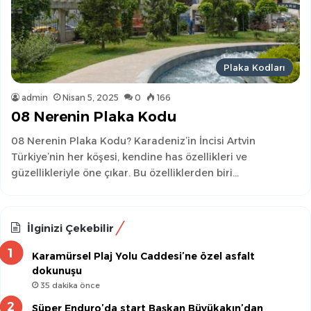
Plaka Kodları
admin
Nisan 5, 2025
0
166
08 Nerenin Plaka Kodu
08 Nerenin Plaka Kodu? Karadeniz’in İncisi Artvin
Türkiye’nin her köşesi, kendine has özellikleri ve
güzellikleriyle öne çıkar. Bu özelliklerden biri…
İlginizi Çekebilir
Karamürsel Plaj Yolu Caddesi’ne özel asfalt
dokunuşu
35 dakika önce
Süper Enduro’da start Başkan Büyükakın’dan