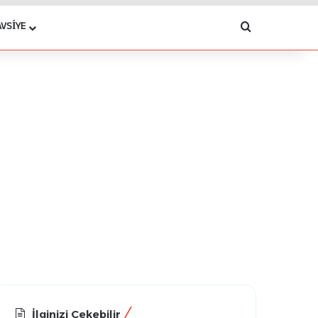
Arama yap .
AVSIYE
İlginizi Çekebilir