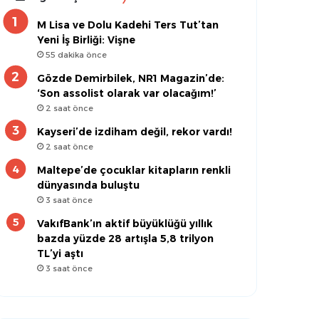
M Lisa ve Dolu Kadehi Ters Tut’tan
Yeni İş Birliği: Vişne
55 dakika önce
Gözde Demirbilek, NR1 Magazin’de:
‘Son assolist olarak var olacağım!’
2 saat önce
Kayseri’de izdiham değil, rekor vardı!
2 saat önce
Maltepe’de çocuklar kitapların renkli
dünyasında buluştu
3 saat önce
VakıfBank’ın aktif büyüklüğü yıllık
bazda yüzde 28 artışla 5,8 trilyon
TL’yi aştı
3 saat önce