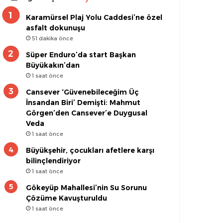
Karamürsel Plaj Yolu Caddesi’ne özel
asfalt dokunuşu
51 dakika önce
Süper Enduro’da start Başkan
Büyükakın’dan
1 saat önce
Cansever ‘Güvenebileceğim Üç
İnsandan Biri’ Demişti: Mahmut
Görgen’den Cansever’e Duygusal
Veda
1 saat önce
Büyükşehir, çocukları afetlere karşı
bilinçlendiriyor
1 saat önce
Gökeyüp Mahallesi’nin Su Sorunu
Çözüme Kavuşturuldu
1 saat önce