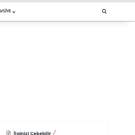
Arama yap .
AVSIYE
İlginizi Çekebilir