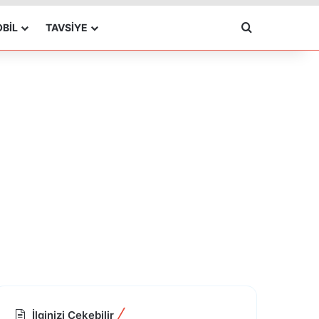
Arama yap ..
BIL
TAVSIYE
İlginizi Çekebilir