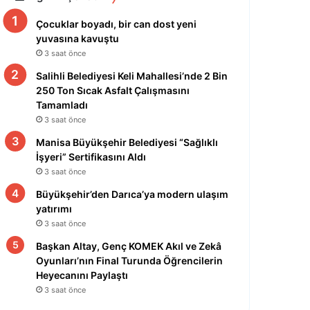
Çocuklar boyadı, bir can dost yeni
yuvasına kavuştu
3 saat önce
Salihli Belediyesi Keli Mahallesi’nde 2 Bin
250 Ton Sıcak Asfalt Çalışmasını
Tamamladı
3 saat önce
Manisa Büyükşehir Belediyesi “Sağlıklı
İşyeri” Sertifikasını Aldı
3 saat önce
Büyükşehir’den Darıca’ya modern ulaşım
yatırımı
3 saat önce
Başkan Altay, Genç KOMEK Akıl ve Zekâ
Oyunları’nın Final Turunda Öğrencilerin
Heyecanını Paylaştı
3 saat önce