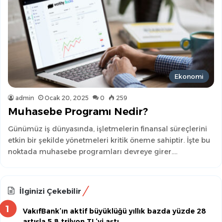
Ekonomi
admin
Ocak 20, 2025
0
259
Muhasebe Programı Nedir?
Günümüz iş dünyasında, işletmelerin finansal süreçlerini
etkin bir şekilde yönetmeleri kritik öneme sahiptir. İşte bu
noktada muhasebe programları devreye girer.…
İlginizi Çekebilir
VakıfBank’ın aktif büyüklüğü yıllık bazda yüzde 28
artışla 5,8 trilyon TL’yi aştı