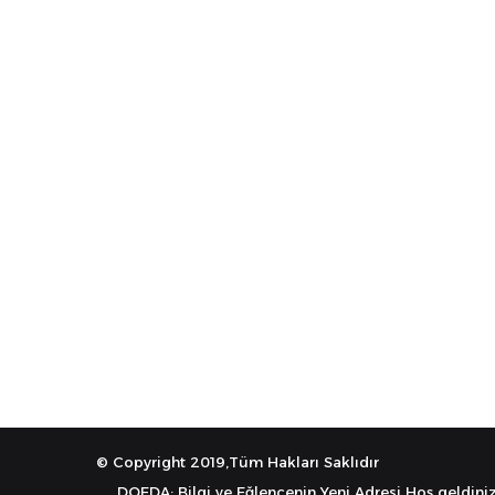
© Copyright 2019,Tüm Hakları Saklıdır
DOEDA: Bilgi ve Eğlencenin Yeni Adresi Hoş geldiniz