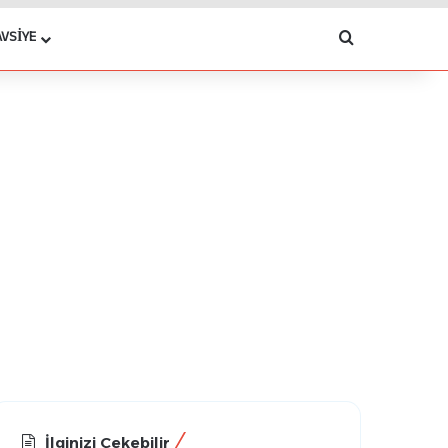
Arama yap .
AVSIYE
İlginizi Çekebilir